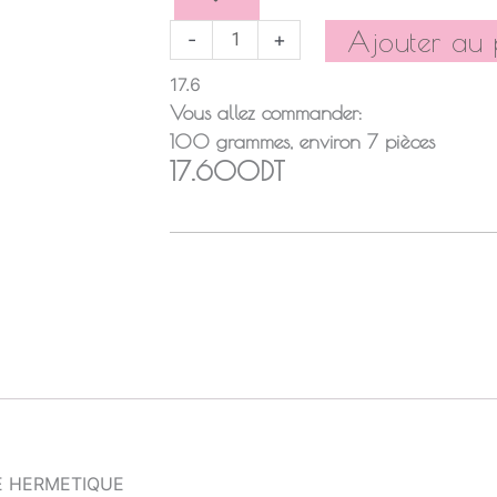
NAISSANCE
NOISETTE
Ajouter au 
-
+
17.6
Vous allez commander:
100
grammes
, environ
7
pièces
17.600DT
E HERMETIQUE