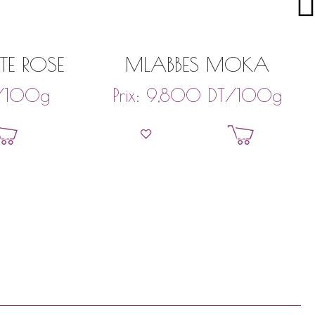
TE ROSE
MLABBES MOKA
/100g
DT
/100g
Prix:
9,800
ier
Ajouter au panier