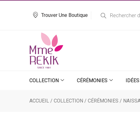
Aller
Recherche
de
au
Trouver Une Boutique
produits
contenu
COLLECTION
CÉRÉMONIES
IDÉES
ACCUEIL
/
COLLECTION
/
CÉRÉMONIES
/
NAISS