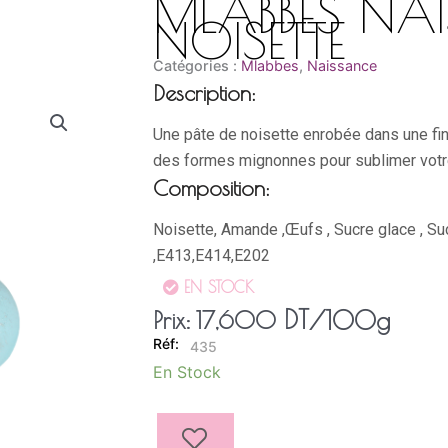
MLABBES NA
NOISETTE
Catégories :
Mlabbes
,
Naissance
Description:
Une pâte de noisette enrobée dans une fi
des formes mignonnes pour sublimer votre
Composition:
Noisette, Amande ,Œufs , Sucre glace , Suc
,E413,E414,E202
EN STOCK
DT
/100g
Prix:
17,600
435
quantité
En Stock
de
MLABBES