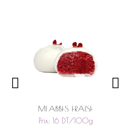
MLABBES FRAISE
DT
/100g
Prix:
16