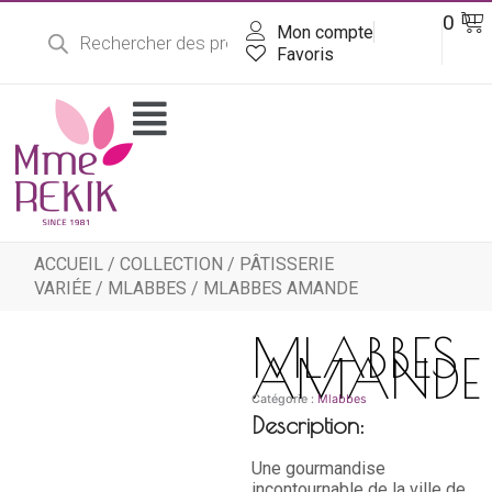
Recherche
Aller
Pa
0
DT
de
Mon compte
au
produits
contenu
Favoris
Flyout
Menu
ACCUEIL
/
COLLECTION
/
PÂTISSERIE
VARIÉE
/
MLABBES
/ MLABBES AMANDE
MLABBES
AMANDE
Catégorie :
Mlabbes
Description:
Une gourmandise
incontournable de la ville de