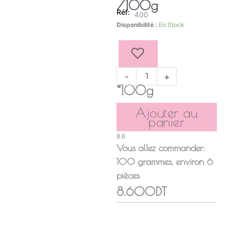
/100g
400
quantité
Disponibilité :
En Stock
de
MLABBES
AMANDE
-
+
*100g
Ajouter au
panier
8.6
Vous allez commander:
100
grammes
, environ
6
pièces
8.600DT