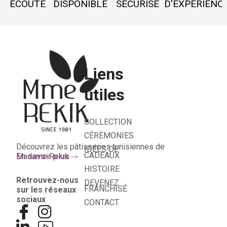
ECOUTE
DISPONIBLE
SÉCURISÉ
D'EXPÉRIENC
Liens
utiles
COLLECTION
CÉRÉMONIES
Découvrez les pâtisseries tunisiennes de
IDÉES DE
CADEAUX
Madame Rekik
En savoir plus
HISTOIRE
Retrouvez-nous
DEVENEZ
FRANCHISÉ
sur les réseaux
sociaux
CONTACT