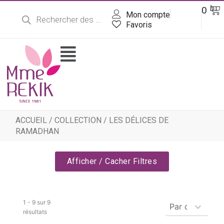
Recherche
Aller
Pa
0
DT
de
Mon compte
au
produits
contenu
Favoris
Flyout
Menu
ACCUEIL
/
COLLECTION
/ LES DÉLICES DE
RAMADHAN
Afficher / Cacher Filtres
Produits - Tr
1 - 9 sur 9
Trier le contenu
résultats