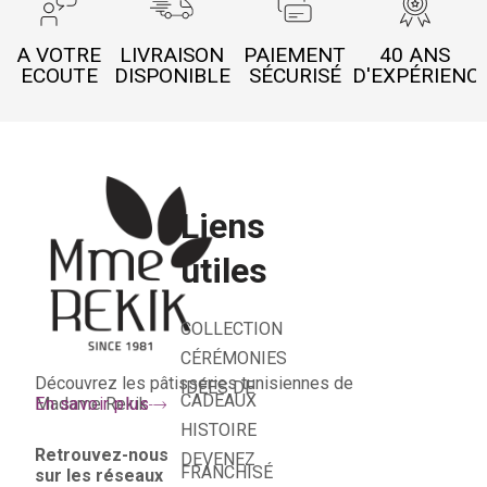
A VOTRE
LIVRAISON
PAIEMENT
40 ANS
ECOUTE
DISPONIBLE
SÉCURISÉ
D'EXPÉRIENC
Liens
utiles
COLLECTION
CÉRÉMONIES
Découvrez les pâtisseries tunisiennes de
IDÉES DE
CADEAUX
Madame Rekik
En savoir plus
HISTOIRE
Retrouvez-nous
DEVENEZ
FRANCHISÉ
sur les réseaux