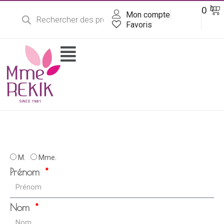
Recherche
Aller
Pa
0
DT
de
Mon compte
au
produits
contenu
Favoris
Flyout
Menu
M.
Mme.
Prénom
Nom