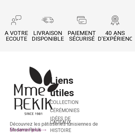
A VOTRE
LIVRAISON
PAIEMENT
40 ANS
ECOUTE
DISPONIBLE
SÉCURISÉ
D'EXPÉRIENC
Liens
utiles
COLLECTION
CÉRÉMONIES
IDÉES DE
CADEAUX
Découvrez les pâtisseries tunisiennes de
Madame Rekik
En savoir plus
HISTOIRE