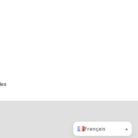
les
Français
▴