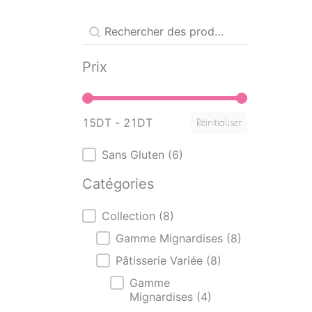
Produit - Recherche mot clé
Rechercher
Prix
Prix
15DT - 21DT
Réinitialiser
Produits - Sans Gluten
Sans Gluten
(6)
Catégories
Catégories
Collection
(8)
Gamme Mignardises
(8)
Pâtisserie Variée
(8)
Gamme
Mignardises
(4)