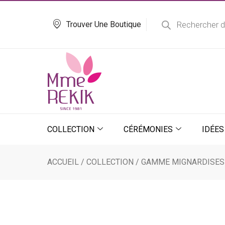
Aller
Recherche
de
au
Trouver Une Boutique
produits
contenu
COLLECTION
CÉRÉMONIES
IDÉES
ACCUEIL
/
COLLECTION
/ GAMME MIGNARDISES