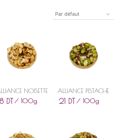
Produits - Tri
Trier le contenu
LLIANCE NOISETTE
ALLIANCE PISTACHE
18
DT
21
DT
/ 100g
/ 100g