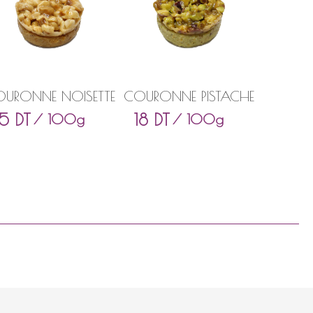
URONNE NOISETTE
COURONNE PISTACHE
15
DT
18
DT
/ 100g
/ 100g