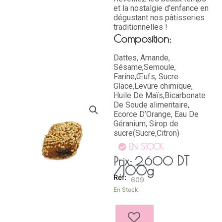
et la nostalgie d’enfance en
dégustant nos pâtisseries
traditionnelles !
Composition:
Dattes, Amande,
Sésame,Semoule,
Farine,Œufs, Sucre
Glace,Levure chimique,
Huile De Maïs,Bicarbonate
De Soude alimentaire,
Ecorce D’Orange, Eau De
Géranium, Sirop de
sucre(Sucre,Citron)
EN STOCK
DT
Prix:
2,600
/100g
609
quantité
En Stock
de
MAKROUDH
ASMAR