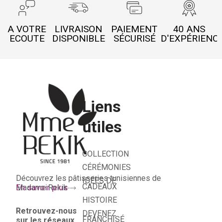
A VOTRE
LIVRAISON
PAIEMENT
40 ANS
ECOUTE
DISPONIBLE
SÉCURISÉ
D'EXPÉRIENC
Liens
utiles
COLLECTION
CÉRÉMONIES
Découvrez les pâtisseries tunisiennes de
IDÉES DE
CADEAUX
Madame Rekik
En savoir plus
HISTOIRE
Retrouvez-nous
DEVENEZ
FRANCHISÉ
sur les réseaux