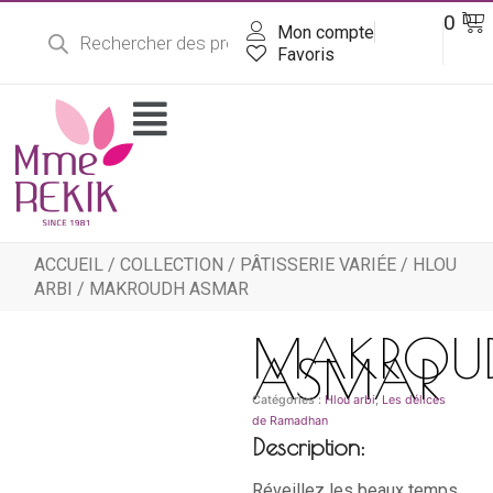
Recherche
Aller
Pa
0
DT
de
Mon compte
au
produits
contenu
Favoris
Flyout
Menu
ACCUEIL
/
COLLECTION
/
PÂTISSERIE VARIÉE
/
HLOU
ARBI
/ MAKROUDH ASMAR
MAKROU
ASMAR
Catégories :
Hlou arbi
,
Les délices
de Ramadhan
Description:
Réveillez les beaux temps