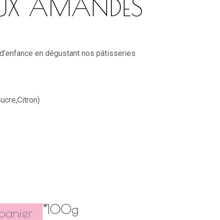
AUX AMANDES
 d’enfance en dégustant nos pâtisseries
cre,Citron)
*100g
panier