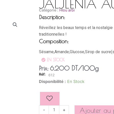
JALJLENIA 
Catégorie :
Hlou arbi
Description:
Réveillez les beaux temps et la nostalgie
traditionnelles !
Composition:
Sésame,Amande,Glucose,Sirop de sucre(su
EN STOCK
DT
/100g
Prix:
6,200
612
quantité
Disponibilité :
En Stock
de
JALJLENIA
AUX
AMANDES
Ajouter au 
-
+