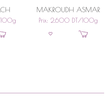
CH
MAKROUDH ASMAR
100g
DT
/100g
Prix:
2,600
ier
Ajouter au panier