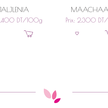
JALJLENIA
MÂACHAA
DT
/100g
DT
/
2,400
Prix:
2,300
Ajouter au panier
Ajouter au pan