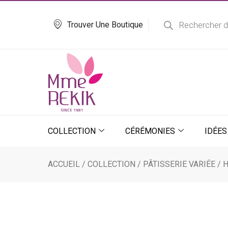
Aller
Recherche
de
au
Trouver Une Boutique
produits
contenu
COLLECTION
CÉRÉMONIES
IDÉES
ACCUEIL
/
COLLECTION
/
PÂTISSERIE VARIÉE
/
H