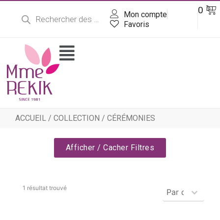
Recherche
Aller
Pa
0
DT
de
Mon compte
au
produits
contenu
Favoris
Flyout
Menu
ACCUEIL
/
COLLECTION
/ CÉRÉMONIES
Afficher / Cacher Filtres
Produits - Tr
1 résultat trouvé
Trier le contenu