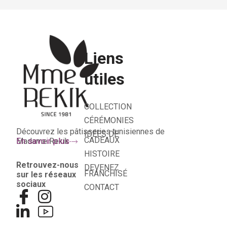
Liens
utiles
COLLECTION
CÉRÉMONIES
Découvrez les pâtisseries tunisiennes de
IDÉES DE
CADEAUX
Madame Rekik
En savoir plus
HISTOIRE
Retrouvez-nous
DEVENEZ
FRANCHISÉ
sur les réseaux
sociaux
CONTACT