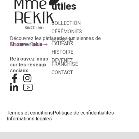
utiles
COLLECTION
CÉRÉMONIES
Découvrez les pâtisseries tunisiennes de
IDÉES DE
CADEAUX
Madame Rekik
En savoir plus
HISTOIRE
Retrouvez-nous
DEVENEZ
FRANCHISÉ
sur les réseaux
sociaux
CONTACT
Termes et conditions
Politique de confidentialités
Informations légales