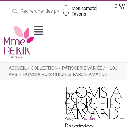
Recherche
Aller
Pa
0
DT
de
Mon compte
au
produits
contenu
Favoris
Flyout
Menu
ACCUEIL
/
COLLECTION
/
PÂTISSERIE VARIÉE
/
HLOU
ARBI
/ HOMSIA POIS CHICHES FARCIE AMANDE
HOMSIA
POIS
CHICHES
FARCIE
AMANDE
Catégorie :
Hlou arbi
Description: