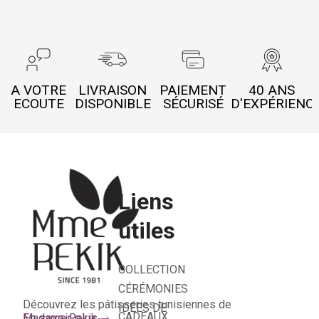
A VOTRE
LIVRAISON
PAIEMENT
40 ANS
ECOUTE
DISPONIBLE
SÉCURISÉ
D'EXPÉRIENC
Liens
utiles
COLLECTION
CÉRÉMONIES
Découvrez les pâtisseries tunisiennes de
IDÉES DE
CADEAUX
Madame Rekik
En savoir plus