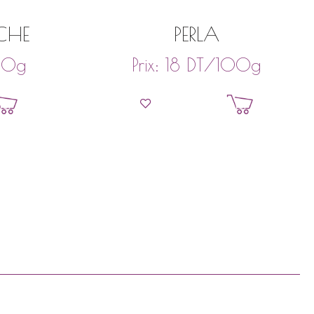
CHE
PERLA
00g
DT
/100g
Prix:
18
ier
Ajouter au panier