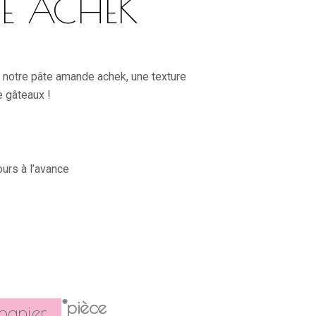
E ACHEK
 notre pâte amande achek, une texture
e gâteaux !
urs à l’avance
*pièce
panier