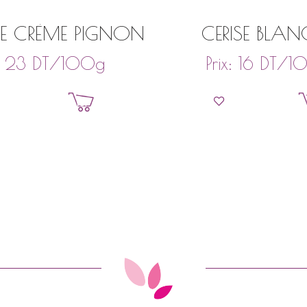
DE CRÈME PIGNON
CERISE BLAN
DT
/100g
DT
/1
:
23
Prix:
16
Ajouter au panier
Ajouter au pan