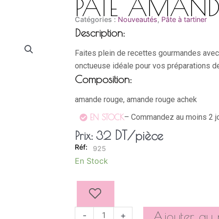
PÂTE AMAND
Catégories :
Nouveautés
,
Pâte à tartiner
Description:
Faites plein de recettes gourmandes avec
onctueuse idéale pour vos préparations d
Composition:
amande rouge, amande rouge achek
– Commandez au moins 2 jo
EN STOCK
DT
/pièce
Prix:
32
925
quantité
En Stock
de
PÂTE
AMANDE
ACHEK
Ajouter au 
-
+