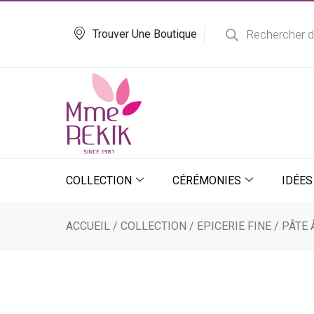
Aller
Recherche
de
au
Trouver Une Boutique
produits
contenu
COLLECTION
CÉRÉMONIES
IDÉES
ACCUEIL
/
COLLECTION
/
EPICERIE FINE
/
PÂTE 