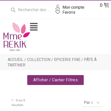
Recherche
Aller
Pa
0
DT
de
Mon compte
au
produits
contenu
Favoris
Flyout
Menu
ACCUEIL
/
COLLECTION
/
EPICERIE FINE
/ PÂTE À
TARTINER
Afficher / Cacher Filtres
Produits - Tr
1 - 6 sur 6
Trier le contenu
résultats