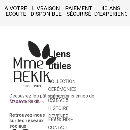
A VOTRE
LIVRAISON
PAIEMENT
40 ANS
ECOUTE
DISPONIBLE
SÉCURISÉ
D'EXPÉRIENC
Liens
utiles
COLLECTION
CÉRÉMONIES
Découvrez les pâtisseries tunisiennes de
IDÉES DE
CADEAUX
Madame Rekik
En savoir plus
HISTOIRE
Retrouvez-nous
DEVENEZ
FRANCHISÉ
sur les réseaux
sociaux
CONTACT