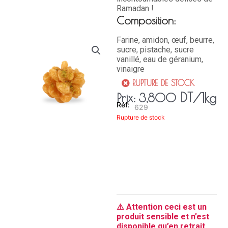
Ramadan !
Composition:
Farine, amidon, œuf, beurre,
sucre, pistache, sucre
vanillé, eau de géranium,
vinaigre
RUPTURE DE STOCK
DT
/1kg
Prix:
3,800
629
Rupture de stock
⚠️ Attention ceci est un
produit sensible et n’est
disponible qu’en retrait