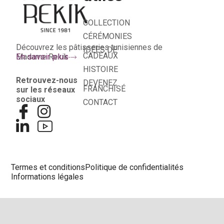
COLLECTION
CÉRÉMONIES
Découvrez les pâtisseries tunisiennes de
IDÉES DE
CADEAUX
Madame Rekik
En savoir plus
HISTOIRE
Retrouvez-nous
DEVENEZ
FRANCHISÉ
sur les réseaux
sociaux
CONTACT
Termes et conditions
Politique de confidentialités
Informations légales