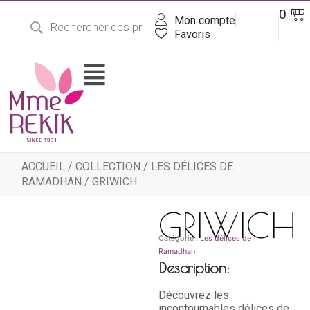
Recherche
Aller
Pa
0
DT
de
Mon compte
au
produits
contenu
Favoris
Flyout
Menu
ACCUEIL
/
COLLECTION
/
LES DÉLICES DE
RAMADHAN
/ GRIWICH
GRIWICH
Catégorie :
Les délices de
Ramadhan
Description:
Découvrez les
incontournables délices de