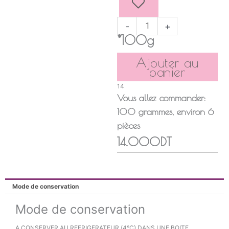
CERISE
-
+
*100g
Ajouter au
panier
14
Vous allez commander:
100
grammes
, environ
6
pièces
14.000DT
Mode de conservation
Mode de conservation
A CONSERVER AU REFRIGERATEUR (4°C) DANS UNE BOITE