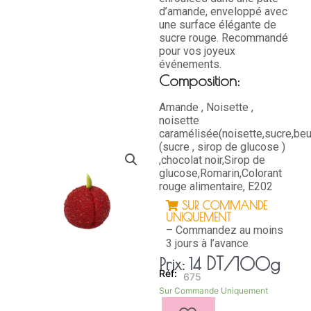
d’amande, enveloppé avec
une surface élégante de
sucre rouge. Recommandé
pour vos joyeux
événements.
Composition:
Amande , Noisette ,
noisette
caramélisée(noisette,sucre,beu
(sucre , sirop de glucose )
,chocolat noir,Sirop de
glucose,Romarin,Colorant
rouge alimentaire, E202
SUR COMMANDE
UNIQUEMENT
– Commandez au moins
3 jours à l’avance
DT
/100g
Prix:
14
675
quantité
Sur Commande Uniquement
de