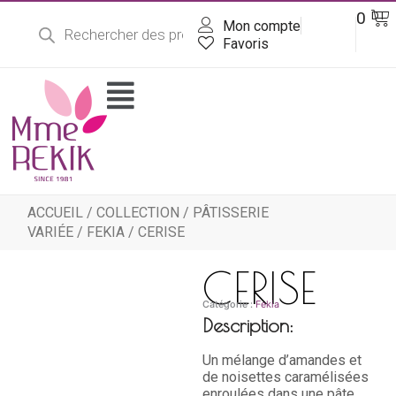
Recherche
Aller
Pa
0
DT
de
Mon compte
au
produits
contenu
Favoris
Flyout
Menu
ACCUEIL
/
COLLECTION
/
PÂTISSERIE
VARIÉE
/
FEKIA
/ CERISE
CERISE
Catégorie :
Fekia
Description:
Un mélange d’amandes et
de noisettes caramélisées
enroulées dans une pâte