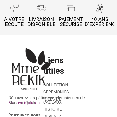
A VOTRE
LIVRAISON
PAIEMENT
40 ANS
ECOUTE
DISPONIBLE
SÉCURISÉ
D'EXPÉRIENC
Liens
utiles
COLLECTION
CÉRÉMONIES
Découvrez les pâtisseries tunisiennes de
IDÉES DE
CADEAUX
Madame Rekik
En savoir plus
HISTOIRE
Retrouvez-nous
DEVENEZ