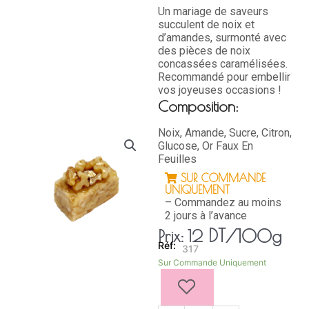
Un mariage de saveurs
succulent de noix et
d’amandes, surmonté avec
des pièces de noix
concassées caramélisées.
Recommandé pour embellir
vos joyeuses occasions !
Composition:
Noix, Amande, Sucre, Citron,
Glucose, Or Faux En
Feuilles
SUR COMMANDE
UNIQUEMENT
– Commandez au moins
2 jours à l’avance
DT
/100g
Prix:
12
317
quantité
Sur Commande Uniquement
de
BJAWIA
NOIX