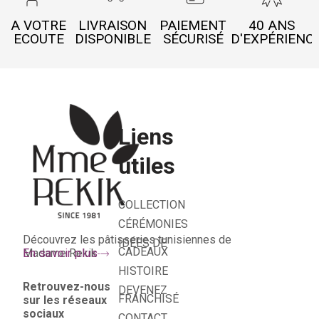
A VOTRE
LIVRAISON
PAIEMENT
40 ANS
ECOUTE
DISPONIBLE
SÉCURISÉ
D'EXPÉRIENC
Liens
utiles
COLLECTION
CÉRÉMONIES
Découvrez les pâtisseries tunisiennes de
IDÉES DE
CADEAUX
Madame Rekik
En savoir plus
HISTOIRE
Retrouvez-nous
DEVENEZ
FRANCHISÉ
sur les réseaux
sociaux
CONTACT