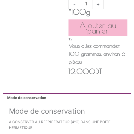
CARAMÉLISÉE
-
+
*100g
Ajouter au
panier
12
Vous allez commander:
100
grammes
, environ
6
pièces
12.000DT
Mode de conservation
Mode de conservation
A CONSERVER AU REFRIGERATEUR (4°C) DANS UNE BOITE
HERMETIQUE