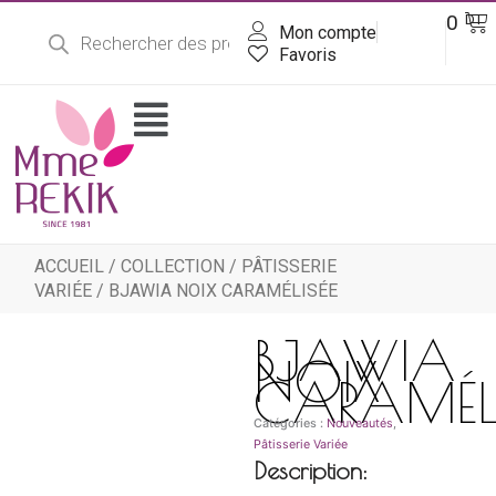
Recherche
Aller
Pa
0
DT
de
Mon compte
au
produits
contenu
Favoris
Flyout
Menu
ACCUEIL
/
COLLECTION
/
PÂTISSERIE
VARIÉE
/ BJAWIA NOIX CARAMÉLISÉE
BJAWIA
NOIX
CARAMÉLI
Catégories :
Nouveautés
,
Pâtisserie Variée
Description: