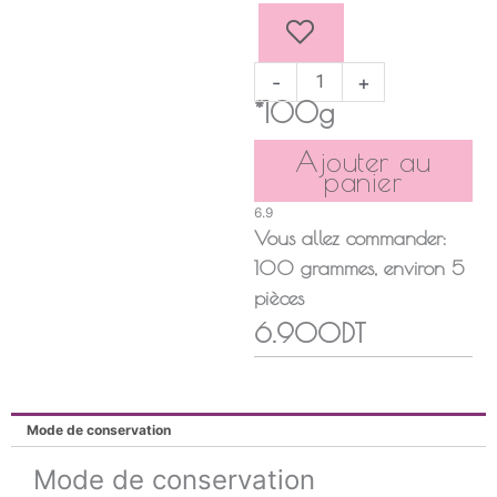
BAKLAWA
AMANDE
-
+
*100g
Ajouter au
panier
6.9
Vous allez commander:
100
grammes
, environ
5
pièces
6.900DT
Mode de conservation
Mode de conservation