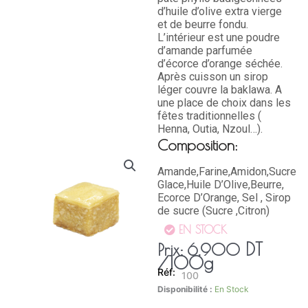
d’huile d’olive extra vierge
et de beurre fondu.
L’intérieur est une poudre
d’amande parfumée
d’écorce d’orange séchée.
Après cuisson un sirop
léger couvre la baklawa. A
une place de choix dans les
fêtes traditionnelles (
Henna, Outia, Nzoul…).
Composition:
Amande,Farine,Amidon,Sucre
Glace,Huile D’Olive,Beurre,
Ecorce D’Orange, Sel , Sirop
de sucre (Sucre ,Citron)
EN STOCK
DT
Prix:
6,900
/100g
100
quantité
Disponibilité :
En Stock
de