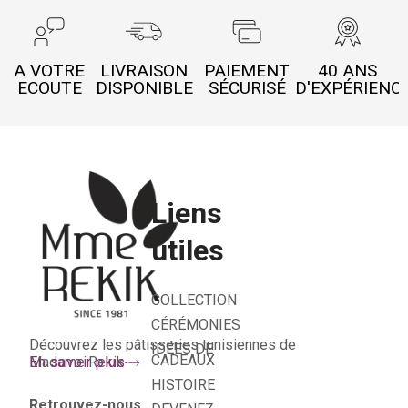
A VOTRE
LIVRAISON
PAIEMENT
40 ANS
ECOUTE
DISPONIBLE
SÉCURISÉ
D'EXPÉRIENC
Liens
utiles
COLLECTION
CÉRÉMONIES
Découvrez les pâtisseries tunisiennes de
IDÉES DE
CADEAUX
Madame Rekik
En savoir plus
HISTOIRE
Retrouvez-nous