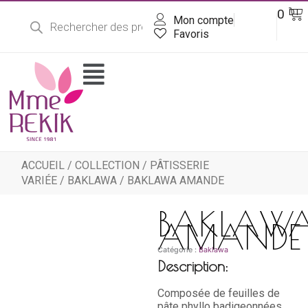
Recherche
Aller
Pa
0
DT
de
Mon compte
au
produits
contenu
Favoris
Flyout
Menu
ACCUEIL
/
COLLECTION
/
PÂTISSERIE
VARIÉE
/
BAKLAWA
/ BAKLAWA AMANDE
BAKLAW
AMANDE
Catégorie :
Baklawa
Description:
Composée de feuilles de
pâte phyllo badigeonnées