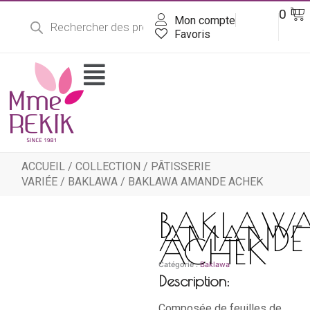
Recherche
Aller
Pa
0
DT
de
Mon compte
au
produits
contenu
Favoris
Flyout
Menu
ACCUEIL
/
COLLECTION
/
PÂTISSERIE
VARIÉE
/
BAKLAWA
/ BAKLAWA AMANDE ACHEK
BAKLAW
AMANDE
ACHEK
Catégorie :
Baklawa
Description:
Composée de feuilles de