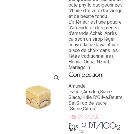
pâte phyllo badigeonnées
d’huile d’olive extra vierge
et de beurre fondu.
L’intérieur est une poudre
d’amande et des pièces
d’amande Achak. Après
cuisson un sirop léger
couvre la baklawa. A une
place de choix dans les
fêtes traditionnelles (
Henna, Outia, Nzoul,
Mariage…).
Composition:
Amande
,Farine,Amidon,Sucre
Glace,Huile D’Olive,Beurre
Sel,Sirop de sucre
(Sucre,Citron)
EN STOCK
DT
/100g
Prix:
9
121