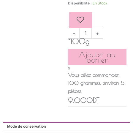
quantité
Disponibilité :
En Stock
de
BAKLAWA
AMANDE
ACHEK
-
+
*100g
Ajouter au
panier
9
Vous allez commander:
100
grammes
, environ
5
pièces
9.000DT
Mode de conservation