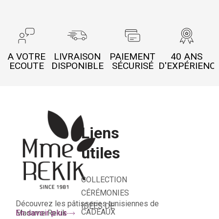
A VOTRE
LIVRAISON
PAIEMENT
40 ANS
ECOUTE
DISPONIBLE
SÉCURISÉ
D'EXPÉRIENC
Liens
utiles
COLLECTION
CÉRÉMONIES
Découvrez les pâtisseries tunisiennes de
IDÉES DE
CADEAUX
Madame Rekik
En savoir plus