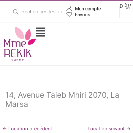
Recherche
Aller
Pa
0
DT
de
Mon compte
au
produits
contenu
Favoris
Flyout
Menu
14, Avenue Taieb Mhiri 2070, La
Marsa
←
Location précédent
Location suivant
→