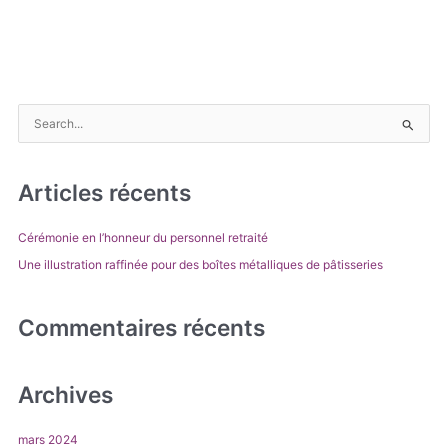
R
e
c
Articles récents
h
e
Cérémonie en l’honneur du personnel retraité
r
Une illustration raffinée pour des boîtes métalliques de pâtisseries
c
h
e
Commentaires récents
r
Archives
:
mars 2024