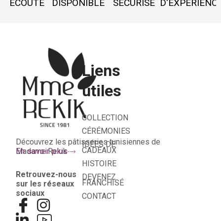
ECOUTE
DISPONIBLE
SÉCURISÉ
D'EXPÉRIENC
Liens
utiles
COLLECTION
CÉRÉMONIES
Découvrez les pâtisseries tunisiennes de
IDÉES DE
CADEAUX
Madame Rekik
En savoir plus
HISTOIRE
Retrouvez-nous
DEVENEZ
FRANCHISÉ
sur les réseaux
sociaux
CONTACT