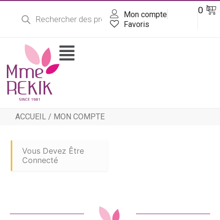
Recherche
Aller
Pa
0
DT
de
Mon compte
au
produits
contenu
Favoris
Flyout
Menu
ACCUEIL
/ MON COMPTE
Vous Devez Être
Connecté