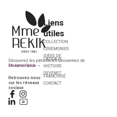
Liens
utiles
COLLECTION
CÉRÉMONIES
IDÉES DE
CADEAUX
Découvrez les pâtisseries tunisiennes de
Madame Rekik
En savoir plus
HISTOIRE
DEVENEZ
FRANCHISÉ
Retrouvez-nous
sur les réseaux
CONTACT
sociaux