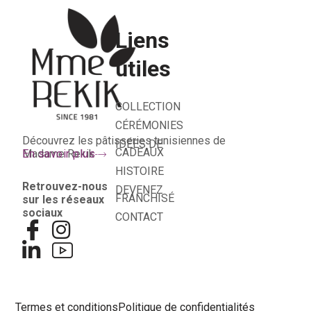
Liens
utiles
COLLECTION
CÉRÉMONIES
Découvrez les pâtisseries tunisiennes de
IDÉES DE
CADEAUX
Madame Rekik
En savoir plus
HISTOIRE
Retrouvez-nous
DEVENEZ
FRANCHISÉ
sur les réseaux
sociaux
CONTACT
Termes et conditions
Politique de confidentialités