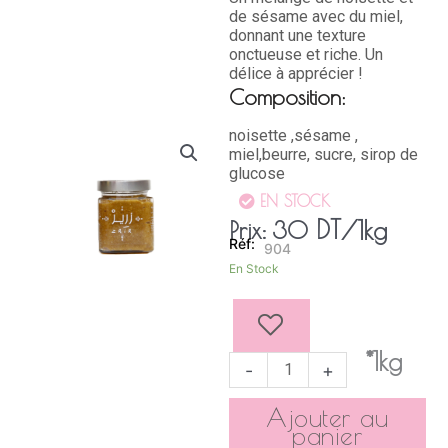
de sésame avec du miel,
donnant une texture
onctueuse et riche. Un
délice à apprécier !
Composition:
noisette ,sésame ,
miel,beurre, sucre, sirop de
glucose
EN STOCK
DT
/1kg
Prix:
30
904
quantité
En Stock
de
ZRIR
NOISETTE
300G
*1kg
-
+
Ajouter au
panier