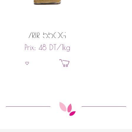
ZRIR 550G
DT
/1kg
Prix:
48
Ajouter au panier