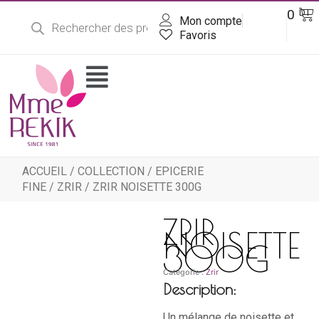
Recherche
Aller
Pa
0
DT
de
Mon compte
au
produits
contenu
Favoris
Flyout
Menu
ACCUEIL
/
COLLECTION
/
EPICERIE
FINE
/
ZRIR
/ ZRIR NOISETTE 300G
ZRIR
NOISETTE
300G
Catégorie :
Zrir
Description:
Un mélange de noisette et