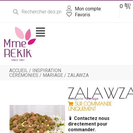
Recherche
Aller
Pa
0
DT
de
Mon compte
au
produits
contenu
Favoris
Flyout
Menu
ACCUEIL
/
INSPIRATION
CÉRÉMONIES
/
MARIAGE
/ ZALAWZA
ZALAWZ
Catégorie :
Mariage
SUR COMMANDE
UNIQUEMENT
📱 Contactez nous
directement pour
commander.