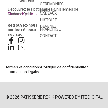
CÉRÉMONIES
Découvrez les pâtisseries tunisiennes de
IDÉES DE
CADEAUX
Madame Rekik
En savoir plus
HISTOIRE
Retrouvez-nous
DEVENEZ
FRANCHISÉ
sur les réseaux
sociaux
CONTACT
Termes et conditions
Politique de confidentialités
Informations légales
© 2026 PATISSERIE REKIK POWERED BY
ITE DIGITAL