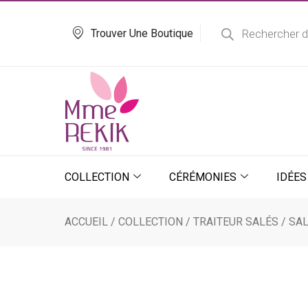
Aller
Recherche
de
au
Trouver Une Boutique
produits
contenu
COLLECTION
CÉRÉMONIES
IDÉES
ACCUEIL
/
COLLECTION
/
TRAITEUR SALÉS
/
SAL