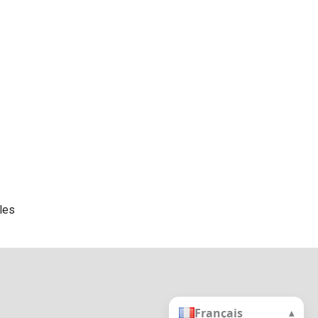
les
Français
▴