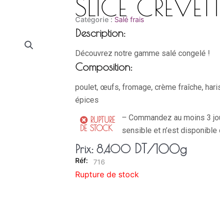
SLICE CREVETT
Catégorie :
Salé frais
Description:
Découvrez notre gamme salé congelé !
Composition:
poulet, œufs, fromage, crème fraîche, harissa
épices
– Commandez au moins 3 jours
RUPTURE
DE STOCK
sensible et n’est disponible 
DT
/100g
Prix:
8,400
716
Rupture de stock