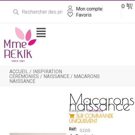
Recherche
Aller
Pa
0
DT
de
Mon compte
au
produits
contenu
Favoris
Flyout
Menu
ACCUEIL
/
INSPIRATION
CÉRÉMONIES
/
NAISSANCE
/ MACARONS
NAISSANCE
Macarons
naissance
Catégorie :
Naissance
SUR COMMANDE
UNIQUEMENT
5205