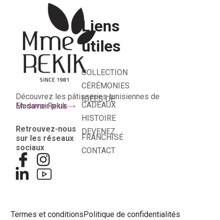
Liens
utiles
COLLECTION
CÉRÉMONIES
Découvrez les pâtisseries tunisiennes de
IDÉES DE
CADEAUX
Madame Rekik
En savoir plus
HISTOIRE
Retrouvez-nous
DEVENEZ
FRANCHISÉ
sur les réseaux
sociaux
CONTACT
Termes et conditions
Politique de confidentialités