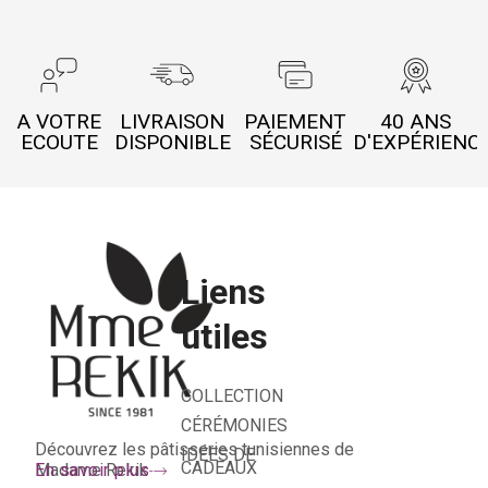
A VOTRE
LIVRAISON
PAIEMENT
40 ANS
ECOUTE
DISPONIBLE
SÉCURISÉ
D'EXPÉRIENC
Liens
utiles
COLLECTION
CÉRÉMONIES
Découvrez les pâtisseries tunisiennes de
IDÉES DE
CADEAUX
Madame Rekik
En savoir plus