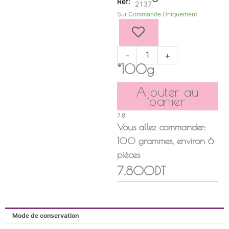
2137
quantité
Sur Commande Uniquement
de
KAAK
AMBAR
-
+
*100g
Ajouter au
panier
7.8
Vous allez commander:
100
grammes
, environ
6
pièces
7.800DT
Mode de conservation