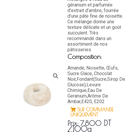
géranium et parfumée
d’extrait d’ambre, fourrée
d’une pâte fine de noisette.
Ce mélange donne une
texture délicate et un goût
succulent. Très
recommandé dans un
assortiment de nos
pâtisseries.
Composition:
Amande, Noisette, Œufs,
Sucre Glace, Chocolat
Noir,Fondant(Sucre;Sirop De
Glucose),Levure
Chimique,Eau De
Geranium,Arôme De
Ambar,E420, E202
SUR COMMANDE
UNIQUEMENT
DT
Prix:
7,800
/100g