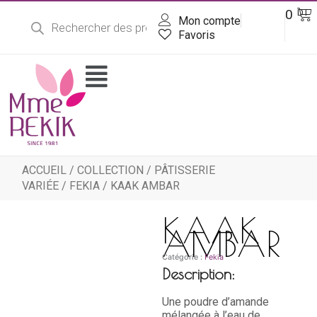
Recherche
Aller
Pa
0
DT
de
Mon compte
au
produits
contenu
Favoris
Flyout
Menu
ACCUEIL
/
COLLECTION
/
PÂTISSERIE
VARIÉE
/
FEKIA
/ KAAK AMBAR
KAAK
AMBAR
Catégorie :
Fekia
Description:
Une poudre d’amande
mélangée à l’eau de