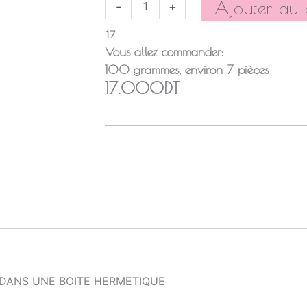
Ajouter au 
-
+
17
Vous allez commander:
100
grammes
, environ
7
pièces
17.000DT
 DANS UNE BOITE HERMETIQUE