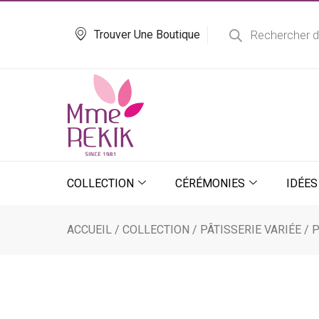
Aller
Recherche
de
au
Trouver Une Boutique
produits
contenu
COLLECTION
CÉRÉMONIES
IDÉES
ACCUEIL
/
COLLECTION
/
PÂTISSERIE VARIÉE
/
P