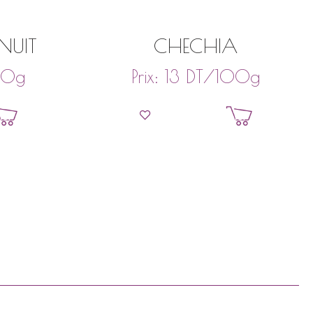
 NUIT
CHECHIA
00g
DT
/100g
Prix:
13
ier
Ajouter au panier