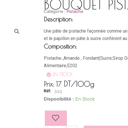
BOUQUET PIS
Catégorie :
Pistache
Description:
Une pâte de pistache façonnée comme un
et le papillon en pâte à sucre confèrent a
Composition:
Pistache ,Amande , Fondant(Sucre;Sirop De
Alimentaire,E202
EN STOCK
DT
/100g
Prix:
17
333
quantité
Disponibilité :
En Stock
de
BOUQUET
PISTACHE