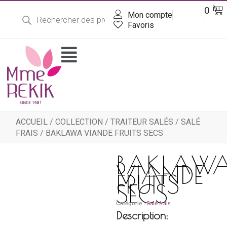
Recherche
Aller
Pa
0
DT
de
Mon compte
au
produits
contenu
Favoris
Flyout
Menu
ACCUEIL
/
COLLECTION
/
TRAITEUR SALÉS
/
SALÉ
FRAIS
/ BAKLAWA VIANDE FRUITS SECS
BAKLAW
VIANDE
FRUITS
SECS
Catégorie :
Salé frais
Description: