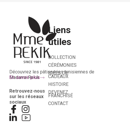
Liens
utiles
COLLECTION
CÉRÉMONIES
Découvrez les pâtisseries tunisiennes de
IDÉES DE
CADEAUX
Madame Rekik
En savoir plus
HISTOIRE
Retrouvez-nous
DEVENEZ
FRANCHISÉ
sur les réseaux
sociaux
CONTACT