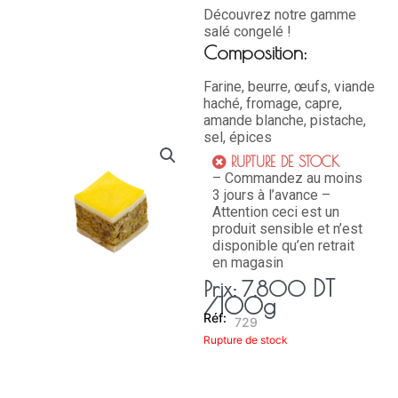
Découvrez notre gamme
salé congelé !
Composition:
Farine, beurre, œufs, viande
haché, fromage, capre,
amande blanche, pistache,
sel, épices
RUPTURE DE STOCK
– Commandez au moins
3 jours à l’avance –
Attention ceci est un
produit sensible et n’est
disponible qu’en retrait
en magasin
DT
Prix:
7,800
/100g
729
Rupture de stock