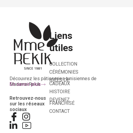
Liens
utiles
COLLECTION
CÉRÉMONIES
Découvrez les pâtisseries tunisiennes de
IDÉES DE
CADEAUX
Madame Rekik
En savoir plus
HISTOIRE
Retrouvez-nous
DEVENEZ
FRANCHISÉ
sur les réseaux
sociaux
CONTACT