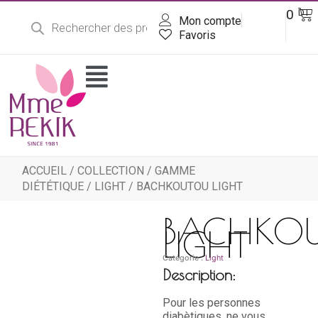
Recherche
Aller
Pa
0
DT
de
Mon compte
au
produits
contenu
Favoris
Flyout
Menu
ACCUEIL
/
COLLECTION
/
GAMME
DIÉTÉTIQUE
/
LIGHT
/ BACHKOUTOU LIGHT
BACHKO
LIGHT
Catégorie :
Light
Description:
Pour les personnes
diabètiques, ne vous