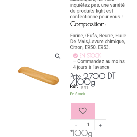
inquiétez pas, une variété
de produits light est
confectionné pour vous !
Composition:
Farine, Œufs, Beurre, Huile
De Mais,Levure chimique,
Citron, E950, E953.
EN STOCK
– Commandez au moins
4 jours à l’avance
DT
Prix:
2,700
/100g
631
quantité
En Stock
de
BACHKOUTOU
LIGHT
-
+
*100g