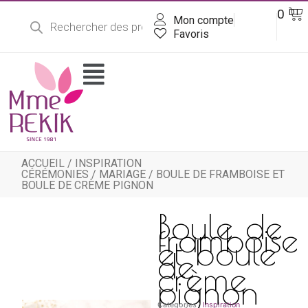
Recherche
Aller
Pa
0
DT
de
Mon compte
au
produits
contenu
Favoris
Flyout
Menu
ACCUEIL
/
INSPIRATION
CÉRÉMONIES
/
MARIAGE
/ BOULE DE FRAMBOISE ET
BOULE DE CRÈME PIGNON
Boule de
framboise
et boule
de
crème
pignon
Catégories :
Inspiration