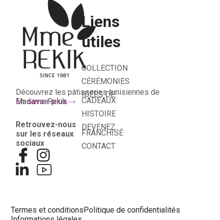
Liens
utiles
COLLECTION
CÉRÉMONIES
Découvrez les pâtisseries tunisiennes de
IDÉES DE
CADEAUX
Madame Rekik
En savoir plus
HISTOIRE
Retrouvez-nous
DEVENEZ
FRANCHISÉ
sur les réseaux
sociaux
CONTACT
Termes et conditions
Politique de confidentialités
Informations légales