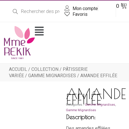
Recherche
Aller
Pa
0
DT
de
Mon compte
au
produits
contenu
Favoris
Flyout
Menu
ACCUEIL
/
COLLECTION
/
PÂTISSERIE
VARIÉE
/
GAMME MIGNARDISES
/ AMANDE EFFILÉE
AMANDE
EFFILÉE
Catégories :
Gamme Mignardises
,
Gamme Mignardises
Description:
Des amandes effilées