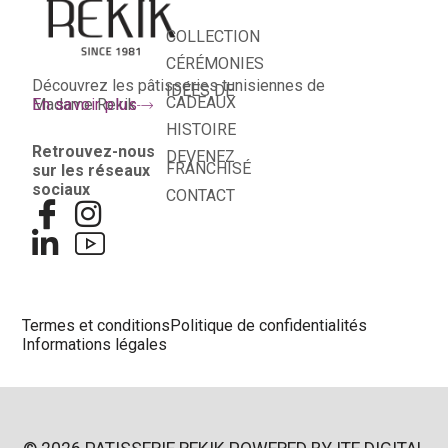
COLLECTION
CÉRÉMONIES
Découvrez les pâtisseries tunisiennes de
IDÉES DE
CADEAUX
Madame Rekik
En savoir plus
HISTOIRE
Retrouvez-nous
DEVENEZ
FRANCHISÉ
sur les réseaux
sociaux
CONTACT
Termes et conditions
Politique de confidentialités
Informations légales