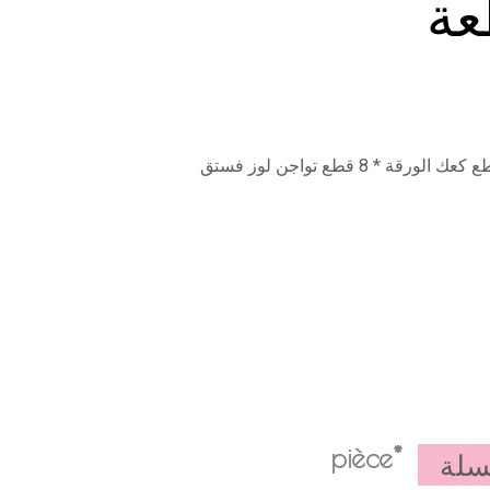
*pièce
سلة