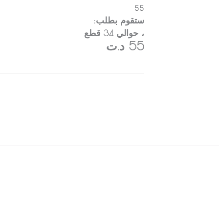
55
ستقوم بطلب:
، حوالي
34
قطع
55 د.ت