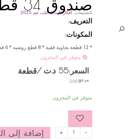
صندوق 34 قطعة
التصنيفات:
أفكار للهدايا
,
علب عيد 2025
التعريف:
المكونات:
* 12 قطعة بجاوية فقية * 8 قطع روشيه * 6 قطع كعك الورقة * 8 قطع تواجن لوز فستق
متوفر في المخزون
د.ت
/قطعة
السعر:
55
مرجع:
2003
كمية
متوفر في المخزون
صندوق
34
قطعة
إضافة إلى ال
+
-