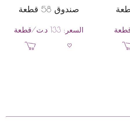
صندوق 58 قطعة
طعة
د.ت
/قطعة
السعر:
133
ة
إضافة إلى السلة