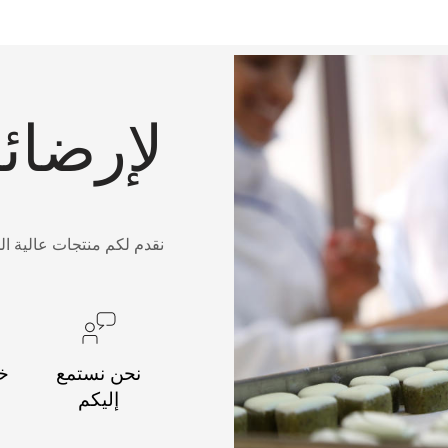
لإرضائ
نقدم لكم منتجات عالية ال
نحن نستمع
خد
إليكم