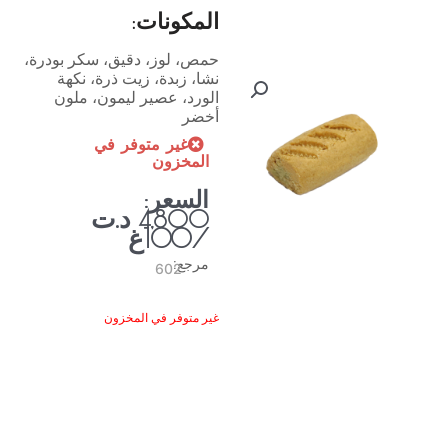
المكونات:
حمص، لوز، دقيق، سكر بودرة،
نشا، زبدة، زيت ذرة، نكهة
الورد، عصير ليمون، ملون
أخضر
غير متوفر في
المخزون
السعر:
د.ت
4,800
/100غ
مرجع:
602
غير متوفر في المخزون