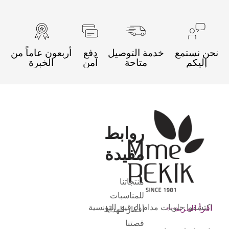
حن نستمع
خدمة التوصيل
دفع
أربعون عاماً من
إليكم
متاحة
آمن
الخبرة
روابط
مفيدة
منتجاتنا
للمناسبات
اكتشفوا حلويات مدام الرقيق التونسية
اقرأ المزيد
أفكار للهدايا
قصتنا