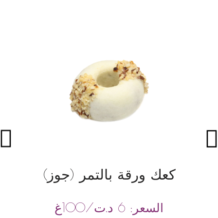
كعك ورقة بالتمر (جوز)
د.ت
/100غ
السعر:
6