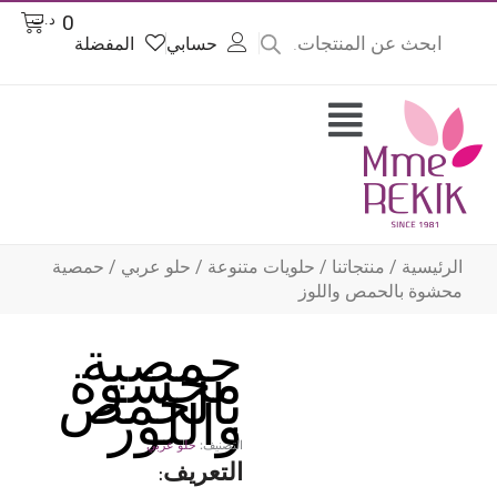
Product
Cart
0
د.ت
searc
حسابي
المفضلة
وى
Flyout
Menu
الرئيسية
/
منتجاتنا
/
حلويات متنوعة
/
حلو عربي
/ حمصية
محشوة بالحمص واللوز
حمصية
محشوة
بالحمص
واللوز
التصنيف:
حلو عربي
التعريف: