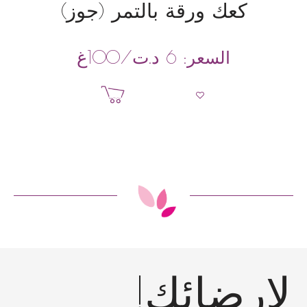
كعك ورقة بالتمر (جوز)
د.ت
/100غ
السعر:
6
إضافة إلى السلة
إرضائك!