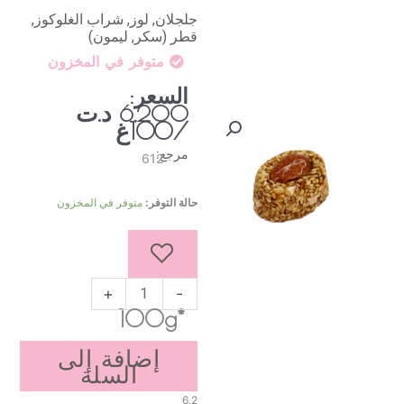
جلجلان, لوز, شراب الغلوكوز,
قطر (سكر, ليمون)
متوفر في المخزون
السعر:
د.ت
6,200
/100غ
مرجع:
612
كمية
حالة التوفر:
متوفر في المخزون
جلجلانية
باللوز
+
-
*100g
إضافة إلى
السلة
6.2