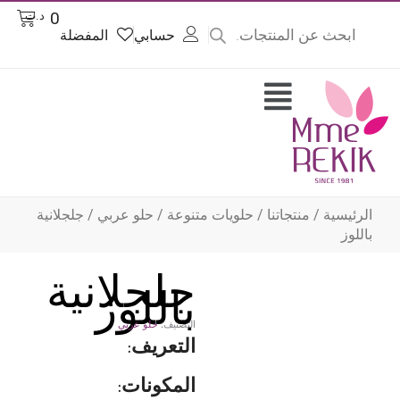
Product
Cart
0
د.ت
searc
حسابي
المفضلة
وى
Flyout
Menu
الرئيسية
/
منتجاتنا
/
حلويات متنوعة
/
حلو عربي
/ جلجلانية
باللوز
جلجلانية
باللوز
التصنيف:
حلو عربي
التعريف:
المكونات: