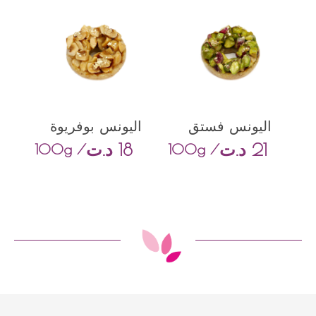
اليونس فستق
اليونس بوفريوة
21
د.ت
18
د.ت
/ 100g
/ 100g