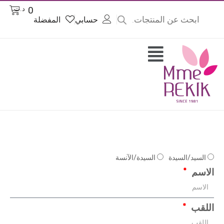
Products
خطي
Cart
0
د.ت
search
لى
حسابي
المفضلة
لمحتوى
Flyout
Menu
السيد/السيدة
السيدة/الآنسة
الاسم
اللقب