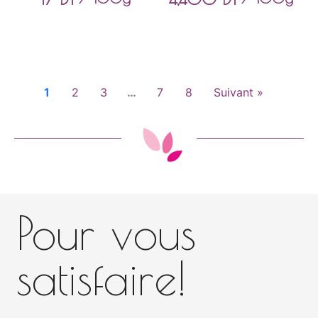
1
2
3
…
7
8
Suivant »
Pour vous
satisfaire!