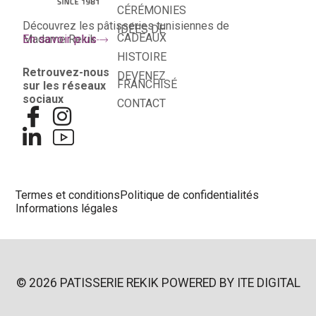
CÉRÉMONIES
Découvrez les pâtisseries tunisiennes de
IDÉES DE
CADEAUX
Madame Rekik
En savoir plus
HISTOIRE
Retrouvez-nous
DEVENEZ
FRANCHISÉ
sur les réseaux
sociaux
CONTACT
Termes et conditions
Politique de confidentialités
Informations légales
© 2026 PATISSERIE REKIK POWERED BY
ITE DIGITAL