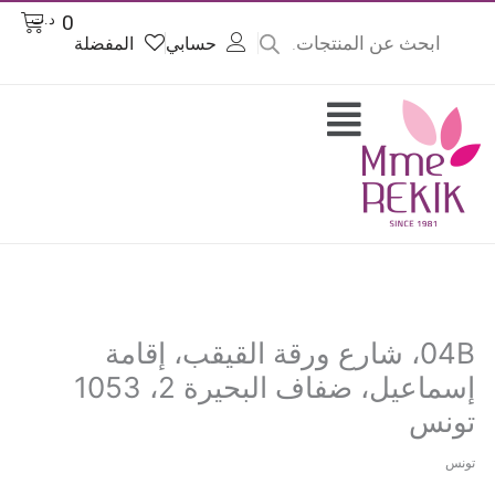
Products
خطي
Next
Cart
0
د.ت
search
لى
حسابي
المفضلة
لمحتوى
post:
Flyout
Menu
04B، شارع ورقة القيقب، إقامة
إسماعيل، ضفاف البحيرة 2، 1053
تونس
تونس