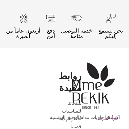
نحن نستمع
خدمة التوصيل
دفع
أربعون عاماً من
إليكم
متاحة
آمن
الخبرة
روابط
مفيدة
منتجاتنا
للمناسبات
اكتشفوا حلويات مدام الرقيق التونسية
اقرأ المزيد
أفكار للهدايا
قصتنا