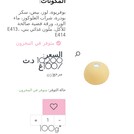
المكونات:
بوفريوة، لوز، بيض، سكر
بودرة، شراب الغلوكوز، ماء
الورد، ورقة فضية صالحة
للأكل، ملون غذائي بني، E413،
E414
متوفر في المخزون
السعر:
د.ت
10,200
/100غ
مرجع:
403
كمية
حالة التوفر:
متوفر في المخزون
ملبّس
بوفريوة
بيج
+
-
*100g