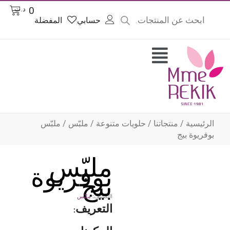
Product
Cart
0
د.ت
searc
حسابي
المفضلة
وى
Flyout
Menu
الرئيسية
/
منتجاتنا
/
حلويات متنوعة
/
ملبّس
/ ملبّس
بوفريوة بيج
ملبّس
بوفريوة
بيج
التصنيف:
ملبّس
التعريف: