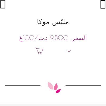
ملبّس موكا
د.ت
/100غ
السعر:
9,800
إضافة إلى السلة