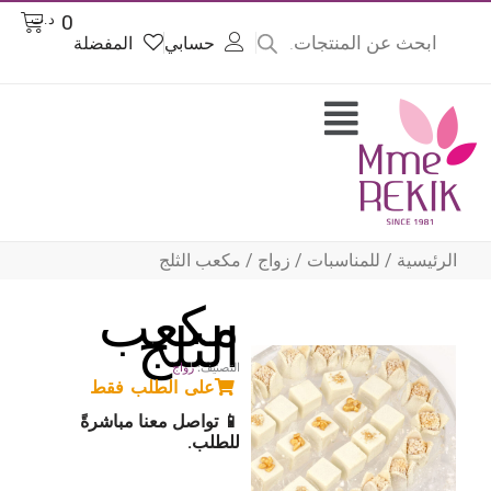
Products
خطي
Cart
0
د.ت
search
لى
حسابي
المفضلة
لمحتوى
Flyout
Menu
الرئيسية
/
للمناسبات
/
زواج
/ مكعب الثلج
مكعب
الثلج
التصنيف:
زواج
على الطلب فقط
📱 تواصل معنا مباشرةً
للطلب.