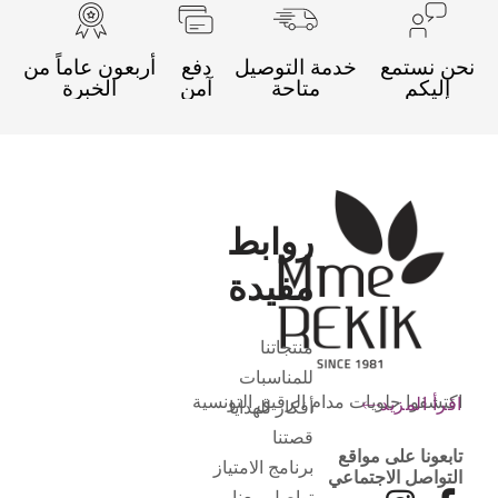
نحن نستمع
خدمة التوصيل
دفع
أربعون عاماً من
إليكم
متاحة
آمن
الخبرة
روابط
مفيدة
منتجاتنا
للمناسبات
اكتشفوا حلويات مدام الرقيق التونسية
اقرأ المزيد
أفكار للهدايا
قصتنا
تابعونا على مواقع
برنامج الامتياز
التواصل الاجتماعي
تواصل معنا