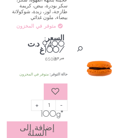
سكر بودرة، بيض، كريمة
طازجة، لوز، زبدة، شوكولاتة
بيضاء، ملون غذائي
متوفر في المخزون
السعر:
د.ت
9,400
/100غ
مرجع:
6508
كمية
حالة التوفر:
متوفر في المخزون
ماكرون
بالقهوة
+
-
*100g
إضافة إلى
السلة