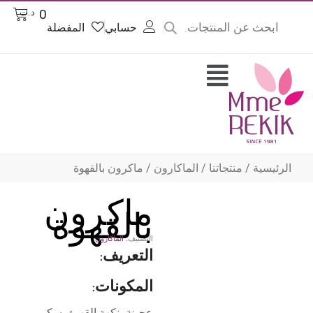
Product
Cart
0
د.ت
searc
حسابي
المفضلة
وى
Flyout
Menu
الرئيسية
/
منتجاتنا
/
الماكارون
/ ماكرون بالقهوة
ماكرون
بالقهوة
التصنيف:
الماكارون
التعريف:
المكونات:
عجينة بنكهة القهوة، سكر،