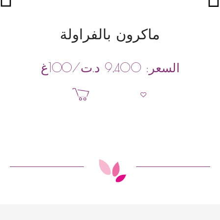
ماكرون بالفراولة
د.ت
/100غ
السعر:
9,400
إضافة إلى السلة