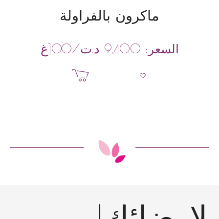
ماكرون بالفراولة
د.ت
/100غ
السعر:
9,400
إضافة إلى السلة
إرضائك!