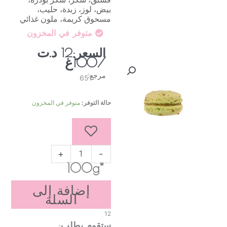
بيض، لوز، زبدة، حليب،
مسحوق كريمة، ملون غذائي
متوفر في المخزون
د.ت
السعر:
12
/100غ
مرجع:
651
كمية
حالة التوفر:
متوفر في المخزون
ماكرون
بالفستق
+
-
*100g
إضافة إلى
السلة
12
ستقوم بطلب: