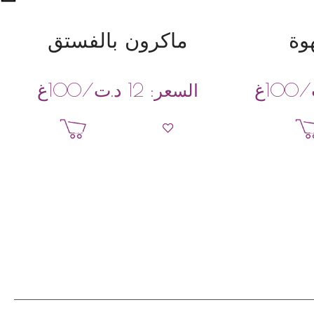
وة
ماكرون بالفستق
/100غ
د.ت
/100غ
السعر:
12
ة
إضافة إلى السلة