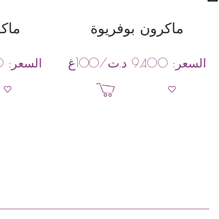
ماكرون بوفريوة
ماكر
د.ت
/100غ
السعر:
9,400
السعر:
0
إضافة إلى السلة