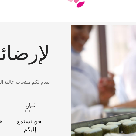
لإرضائ
نقدم لكم منتجات عالية ال
نحن نستمع
خد
إليكم