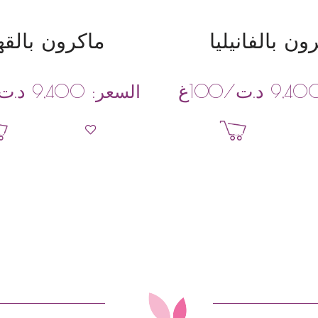
ون بالفانيليا
ماكرون بالقه
د.ت
/100غ
د.ت
9,40
السعر:
9,400
إضافة إلى السلة
إضافة إلى السل