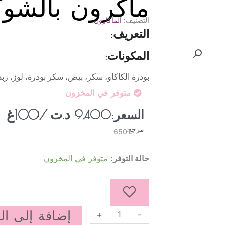
ماكرون بالشوك
التصنيف:
الماكارون
التعريف:
المكونات:
بودرة الكاكاو، سكر، بيض، سكر بودرة، لوز، زبد
متوفر في المخزون
د.ت
/100غ
السعر:
9,400
مرجع:
6501
كمية
حالة التوفر:
متوفر في المخزون
ماكرون
بالشوكولاتة
إضافة إلى ال
+
-