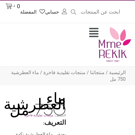
Product
Cart
0
د.ت
searc
حسابي
المفضلة
وى
Flyout
Menu
الرئيسية
/
منتجاتنا
/
منتجات تقليدية فاخرة
/ ماء العطرشية
750 مل
ماء
العطرشية
750 مل
التصنيف:
منتجات تقليدية فاخرة
التعريف:
يضفي ماء العطرشية نكهة