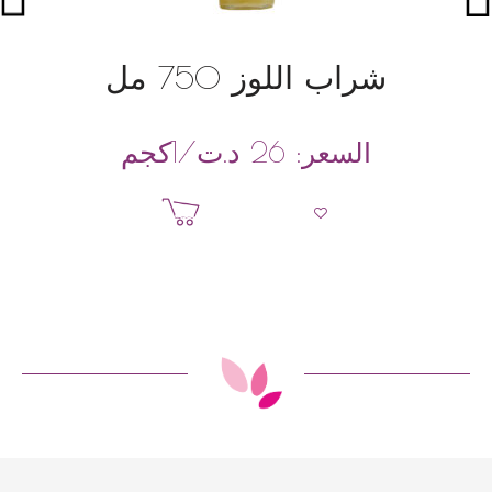
شراب اللوز 750 مل
د.ت
/1كجم
السعر:
26
إضافة إلى السلة