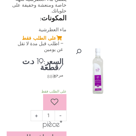
خاصة ومنعشة وخفيفة على
حلوياتك.
المكونات:
ماء العطرشية
على الطلب فقط
– اطلب قبل مدة لا تقل
عن يومين
د.ت
السعر:
19
/قطعة
مرجع:
886
كمية
على الطلب فقط
ماء
العطرشية
750
مل
+
-
*pièce