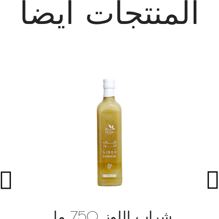
المنتجات أيضاً
شراب اللوز 750 مل