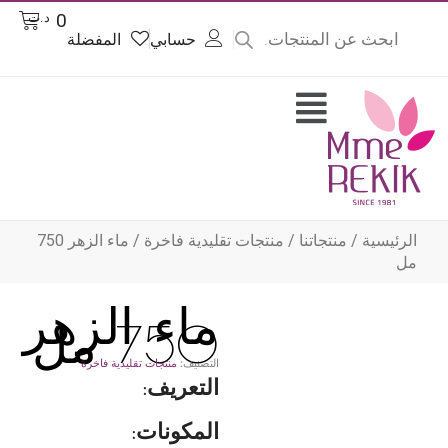
Product
Cart
0
د.ت
searc
حسابي
المفضلة
وى
Flyout
Menu
الرئيسية
/
منتجاتنا
/
منتجات تقليدية فاخرة
/ ماء الزهر 750
مل
ماء الزهر
750 مل
التصنيف:
منتجات تقليدية فاخرة
التعريف:
المكونات: