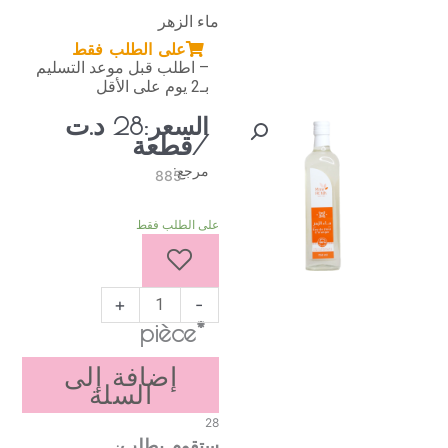
ماء الزهر
على الطلب فقط
– اطلب قبل موعد التسليم
بـ2 يوم على الأقل
د.ت
السعر:
28
/قطعة
مرجع:
885
كمية
على الطلب فقط
ماء
الزهر
750
مل
+
-
*pièce
إضافة إلى
السلة
28
ستقوم بطلب: