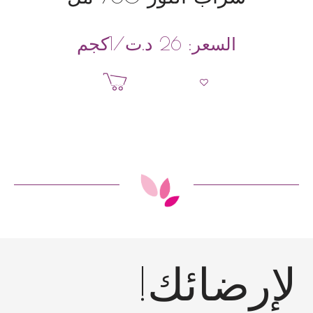
د.ت
/1كجم
السعر:
26
إضافة إلى السلة
إرضائك!