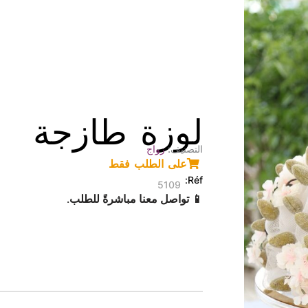
لوزة طازجة
التصنيف:
زواج
على الطلب فقط
5109
📱 تواصل معنا مباشرةً للطلب.