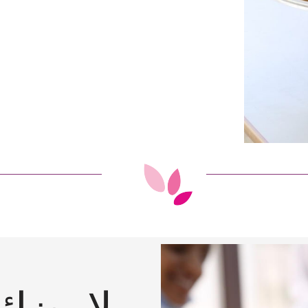
لإرضائ