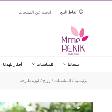
خطي
Products
search
لى
نقاط البيع
لمحتوى
منتجاتنا
للمناسبات
أفكار للهدايا
الرئيسية
/
للمناسبات
/
زواج
/ لوزة طازجة