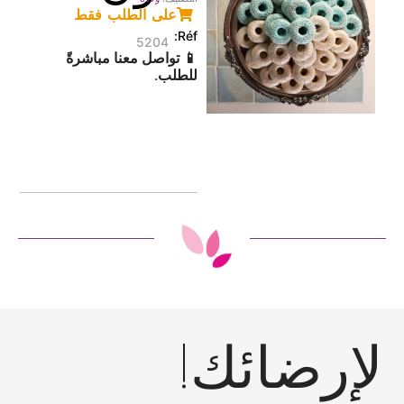
على الطلب فقط
5204
📱 تواصل معنا مباشرةً
للطلب.
لإرضائك!