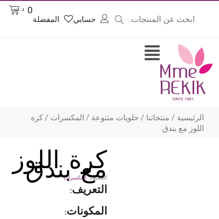
Product
Cart
0
د.ت
searc
حسابي
المفضلة
وى
Flyout
Menu
الرئيسية
/
منتجاتنا
/
حلويات متنوعة
/
المكسرات
/ كرة
اللوز مع بندق
كرة اللوز
مع بندق
التصنيف:
المكسرات
التعريف:
المكونات: