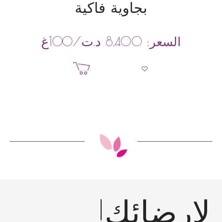
بجاوية فاكية
د.ت
/100غ
السعر:
8,400
إضافة إلى السلة
إرضائك!