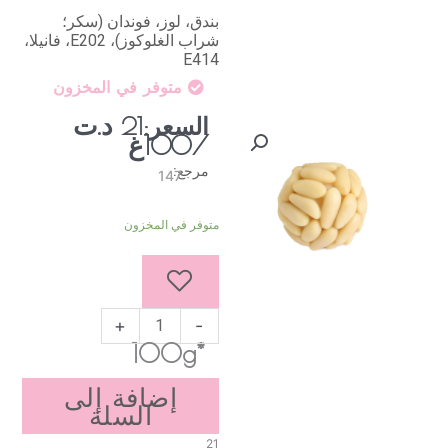
بندق، لوز، فوندان (سكر؛
شراب الغلوكوز)، E202، فانيلا،
E414
متوفر في المخزون
د.ت
السعر:
21
/100غ
مرجع:
147
كمية
متوفر في المخزون
كرة
اللوز
مع
بندق
+
-
*100g
إضافة إلى
السلة
21