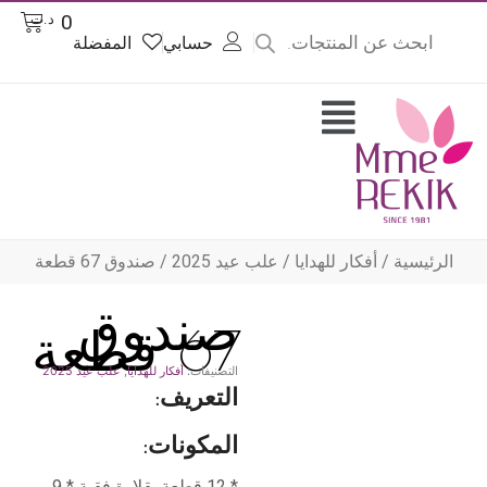
Product
Cart
0
د.ت
searc
حسابي
المفضلة
وى
Flyout
Menu
الرئيسية
/
أفكار للهدايا
/
علب عيد 2025
/ صندوق 67 قطعة
صندوق
67 قطعة
التصنيفات:
أفكار للهدايا
,
علب عيد 2025
التعريف:
المكونات:
* 12 قطعة بقلاوة فقية * 9