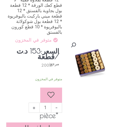
قطع كعك الورقة * 12 قطعة
بول بجاوية بالفستق * 12
قطعة ميني باركيت بالبوفريوة
* 12 قطعة بول شوكولاتة
بالبوفريوة * 10 قطع كورون
بالفستق
متوفر في المخزون
د.ت
السعر:
153
/قطعة
مرجع:
2009
كمية
متوفر في المخزون
صندوق
67
قطعة
+
-
*pièce