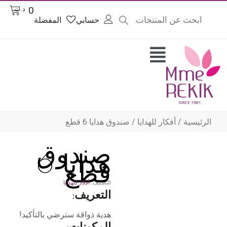
Product
Cart
0
د.ت
searc
حسابي
المفضلة
وى
Flyout
Menu
الرئيسية
/
أفكار للهدايا
/ صندوق هدايا 6 قطع
صندوق
هدايا 6
قطع
التصنيف:
أفكار للهدايا
التعريف:
هدية ذواقة سترضي بالتأكيد!
المكونات: