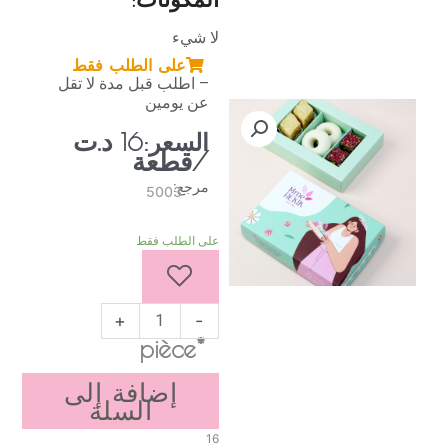
لا شيء
على الطلب فقط
– اطلب قبل مدة لا تقل
عن يومين
د.ت
السعر:
16
/قطعة
مرجع:
5003
كمية
على الطلب فقط
صندوق
هدايا
6
قطع
+
-
*pièce
إضافة إلى
السلة
16