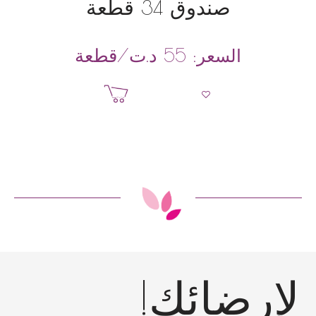
صندوق 34 قطعة
د.ت
/قطعة
السعر:
55
إضافة إلى السلة
إرضائك!