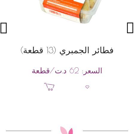
فطائر الجمبري (13 قطعة)
د.ت
/قطعة
السعر:
62
إضافة إلى السلة