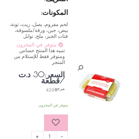
المكونات:
لحم مفروم، بصل، زيت، تونة،
بيض، جبن، ورقة/ملسوقة،
فتات الخبز، ملح، توابل
متوفر في المخزون
تنبيه هذا المنتج حساس
ومتوفر فقط للإستلام من
المتجر
د.ت
السعر:
30
/قطعة
مرجع:
4201
كمية
متوفر في المخزون
صوابع
فاطمة
باللحم
(22
قطعة)
+
-