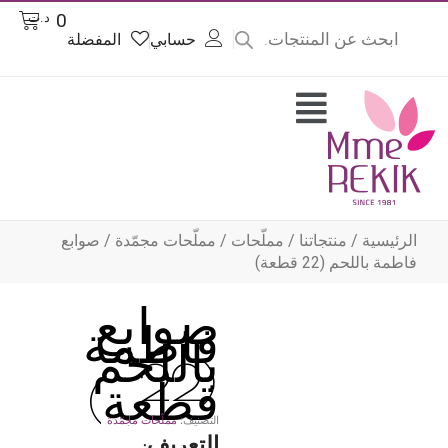
Product
Cart
0
د.ت
searc
حسابي
المفضلة
وى
Flyout
Menu
الرئيسية
/
منتجاتنا
/
مملّحات
/
مملّحات مجمّدة
/ صوابع
فاطمة باللحم (22 قطعة)
صوابع
فاطمة
باللحم
(22
قطعة)
التصنيف:
مملّحات مجمّدة
التعريف: